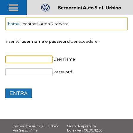
home
›
contatti ›
Area Riservata
Inserisci
user name
e
password
per accedere:
User Name
Password
Bernardini Auto S.r.l. Urbino
Orari di Apertura
Via Sasso n° 119
Lun - Ven 08:00/12:30