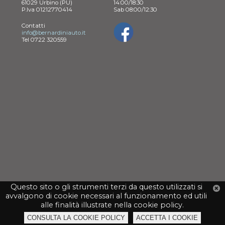
61029 Urbino (PU)
14:00/18:30
P.Iva 01212770414
Sab 08:00/12:30
Contatti
info@bernardiniauto.it
Tel 0722 320559
Questo sito o gli strumenti terzi da questo utilizzati si
avvalgono di cookie necessari al funzionamento ed utili
alle finalità illustrate nella cookie policy.